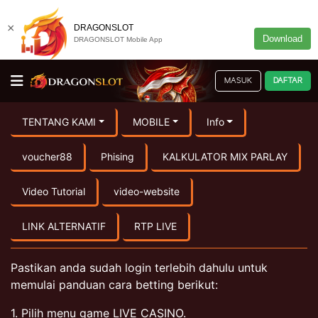
×
DRAGONSLOT
Download
DRAGONSLOT Mobile App
MASUK
DAFTAR
TENTANG KAMI
MOBILE
Info
voucher88
Phising
KALKULATOR MIX PARLAY
Video Tutorial
video-website
LINK ALTERNATIF
RTP LIVE
Pastikan anda sudah login terlebih dahulu untuk
memulai panduan cara betting berikut:
1. Pilih menu game LIVE CASINO.