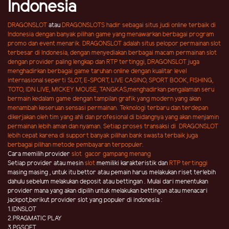
Indonesia
DRAGONSLOT
atau
DRAGONSLOTS
hadir sebagai situs judi online terbaik di
Indonesia dengan banyak pilihan game yang menawarkan berbagai program
promo dan event menarik. DRAGONSLOT adalah situs pelopor permainan slot
terbesar di Indonesia, dengan menyediakan berbagai macam permainan slot
dengan provider paling lengkap dan RTP tertinggi, DRAGONSLOT
juga
menghadirkan berbagai game
taruhan online
dengan kualitar level
internasional seperti SLOT, E-SPORT, LIVE CASINO, SPORT BOOK, FISHING,
TOTO, IDN LIVE, MICKEY MOUSE, TANGKAS,menghadirkan pengalaman seru
bermain kedalam game dengan tampilan grafik yang modern yang akan
menambah keseruan sensasi permainan. Teknologi terbaru dan terdepan
dikerjakan oleh tim yang ahli dan profesional di bidangnya yang akan menjamin
permainan lebih aman dan nyaman. Setiap proses transaksi di DRAGONSLOT
lebih cepat karena di support banyak pilihan bank swasta terbaik juga
berbagai pilihan metode pembayaran terpopuler.
Cara memilih provider
slot gacor gampang menang
Setiap provider atau mesin
slot
memiliki karakteristik dan
RTP tertinggi
masing masing , untuk itu bettor atau pemain harus melakukan riset terlebih
dahulu sebelum melakukan deposit atau bettingan . Mulai dari menentukan
provider mana yang akan dipilih untuk melakukan bettingan atau menacari
jackpot,berikut provider slot yang populer di indonesia :
1.IDNSLOT
2.PRAGMATIC PLAY
3.PGSOFT